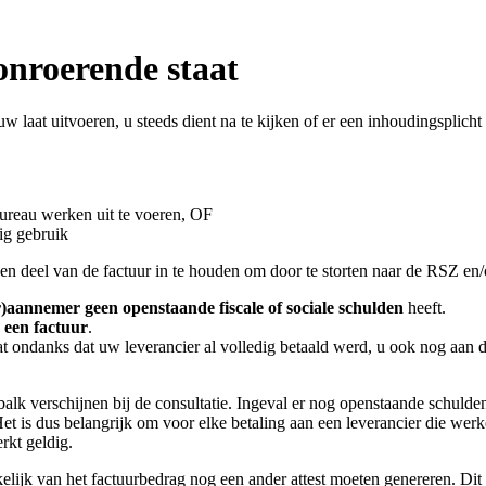
onroerende staat
laat uitvoeren, u steeds dient na te kijken of er een inhoudingsplicht 
ureau werken uit te voeren, OF
ig gebruik
een deel van de factuur in te houden om door te storten naar de RSZ en/o
)aannemer geen openstaande fiscale of sociale schulden
heeft.
 een factuur
.
dat ondanks dat uw leverancier al volledig betaald werd, u ook nog aan 
alk verschijnen bij de consultatie. Ingeval er nog openstaande schulden 
 Het is dus belangrijk om voor elke betaling aan een leverancier die werk
rkt geldig.
kelijk van het factuurbedrag nog een ander attest moeten genereren. Dit a